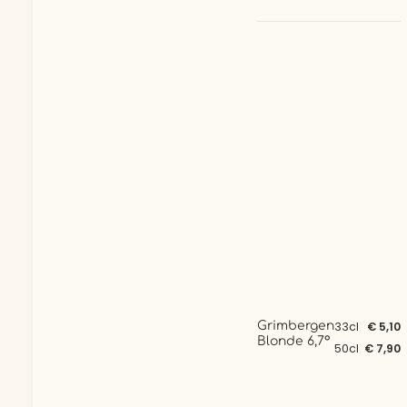
Grimbergen
33cl
€ 5,10
Blonde 6,7°
50cl
€ 7,90