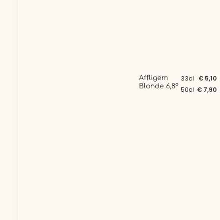
Affligem
33cl
€ 5,10
Blonde 6,8°
50cl
€ 7,90